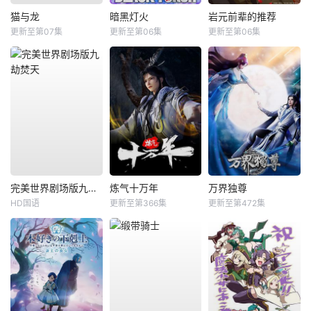
猫与龙
暗黑灯火
岩元前辈的推荐
更新至第07集
更新至第06集
更新至第06集
完美世界剧场版九劫焚天
炼气十万年
万界独尊
HD国语
更新至第366集
更新至第472集