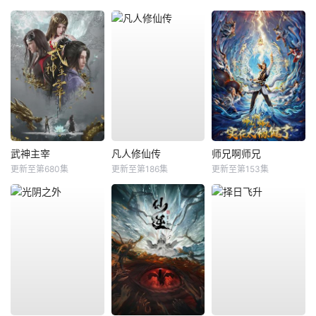
武神主宰
凡人修仙传
师兄啊师兄
更新至第680集
更新至第186集
更新至第153集