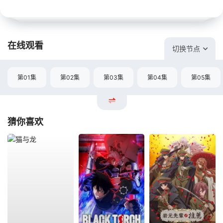
在线观看
切换节点
第01集
第02集
第03集
第04集
第05集
猜你喜欢