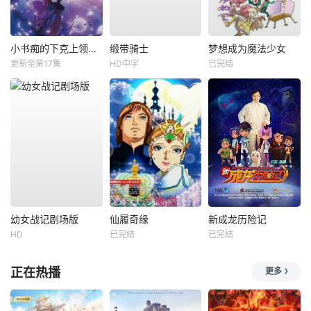
小书痴的下克上领主的养女
缎带骑士
梦想成为魔法少女
更新至第17集
HD中字
已完结
幼女战记剧场版
仙履奇缘
新成龙历险记
HD
已完结
已完结
正在热播
更多