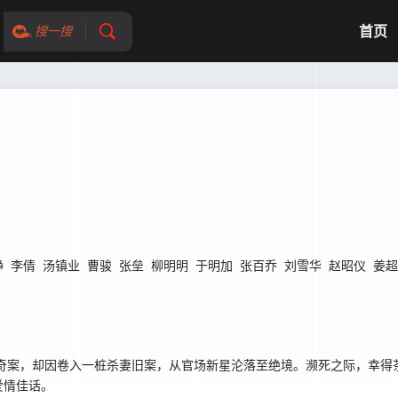
首页
搜一搜
静
李倩
汤镇业
曹骏
张垒
柳明明
于明加
张百乔
刘雪华
赵昭仪
姜超
案，却因卷入一桩杀妻旧案，从官场新星沦落至绝境。濒死之际，幸得茶
爱情佳话。