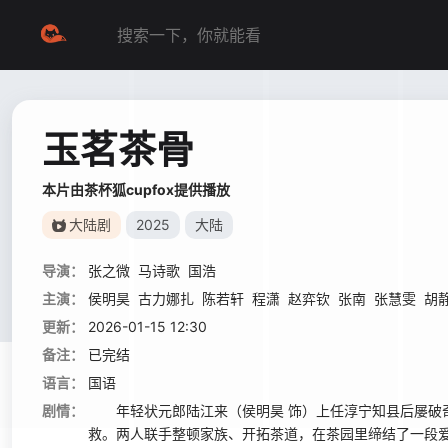
玉茗茶骨
本片由茶杯狐cupfox提供播放
大陆剧
2025
大陆
导演：
张之微
马诗歌
国浩
主演：
侯明昊
古力娜扎
陈若轩
程潇
赵弈钦
张南
张慧雯
胡
更新：
2026-01-15 12:30
备注：
已完结
语言：
国语
剧情：
年轻状元郎陆江来（侯明昊 饰）上任淳宁知县后屡破奇
救。两人联手整顿家族、开拓茶道，在茶园里缔结了一段