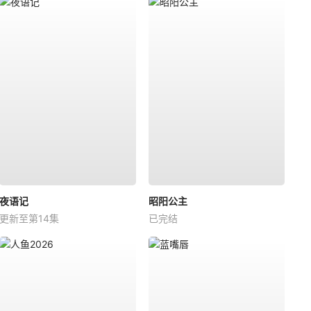
夜语记
昭阳公主
更新至第14集
已完结