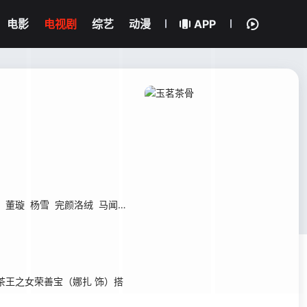
电影
电视剧
综艺
动漫
APP
董璇
杨雪
完颜洛绒
马闻远
李菲
赵嘉敏
刘擎
舒童
张婉莹
滕泽文
王之女荣善宝（娜扎 饰）搭