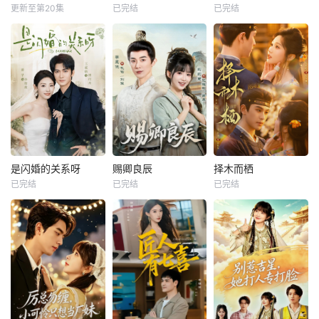
更新至第20集
已完结
已完结
是闪婚的关系呀
赐卿良辰
择木而栖
已完结
已完结
已完结