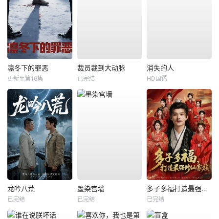
凛冬下的罪恶
裁员裁到大动脉
消失的人
更新至第16集
已完结
HD国语
龙吟八荒
墨染宫墙
多子多福打造最强修仙家族
已完结
已完结
已完结