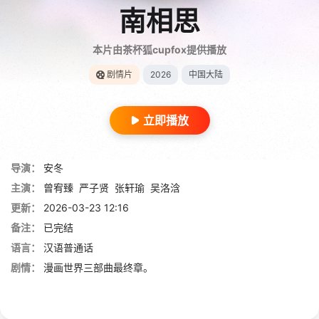
南相思
本片由茶杯狐cupfox提供播放
剧情片
2026
中国大陆
立即播放
导演：
安冬
主演：
曾宥臻
严子贤
张轩瑜
吴洛浛
更新：
2026-03-23 12:16
备注：
已完结
语言：
汉语普通话
剧情：
漫画世界三部曲最终章。