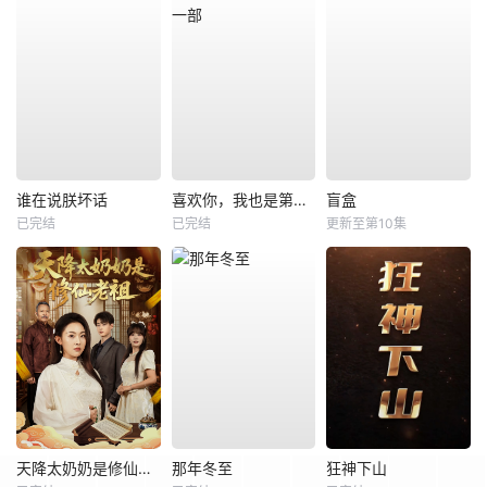
谁在说朕坏话
喜欢你，我也是第一部
盲盒
已完结
已完结
更新至第10集
天降太奶奶是修仙老祖
那年冬至
狂神下山