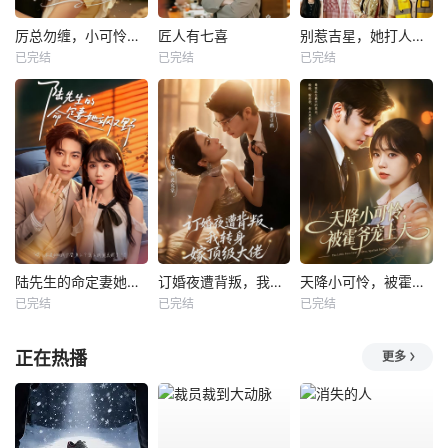
厉总勿缠，小可怜只想当厂妹
匠人有七喜
别惹吉星，她打人专打脸
已完结
已完结
已完结
陆先生的命定妻她飒又野
订婚夜遭背叛，我转身嫁顶级大佬
天降小可怜，被霍爷宠上天
已完结
已完结
已完结
正在热播
更多