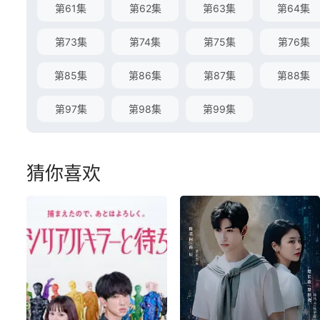
第61集
第62集
第63集
第64集
第73集
第74集
第75集
第76集
第85集
第86集
第87集
第88集
第97集
第98集
第99集
猜你喜欢