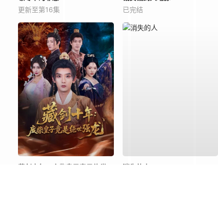
更新至第16集
已完结
藏剑十年：废柴皇子竟是绝世强龙
消失的人
已完结
HD国语
茶杯狐cupfox所有内容均来自互联网分享站点所提供的公开引用资源，未提供