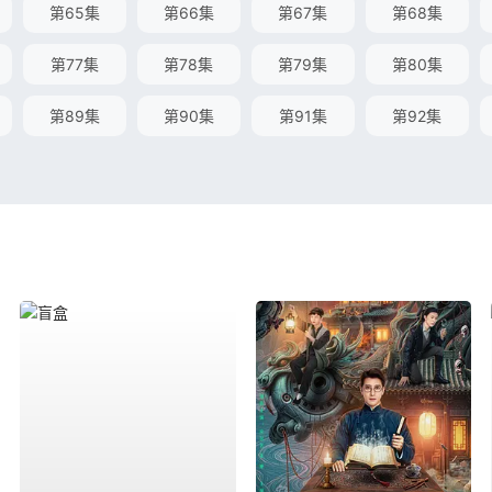
第65集
第66集
第67集
第68集
第77集
第78集
第79集
第80集
第89集
第90集
第91集
第92集