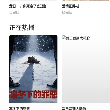
龙日一，你死定了(短剧)
爱情正路过
已完结
已完结
正在热播
凛冬下的罪恶
裁员裁到大动脉