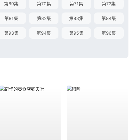
第69集
第70集
第71集
第72集
第81集
第82集
第83集
第84集
第93集
第94集
第95集
第96集