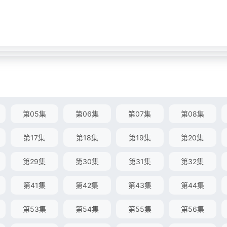
第05集
第06集
第07集
第08集
第17集
第18集
第19集
第20集
第29集
第30集
第31集
第32集
第41集
第42集
第43集
第44集
第53集
第54集
第55集
第56集