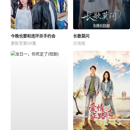
今晚也要和连环杀手约会
长歌莫问
更新至第06集
已完结