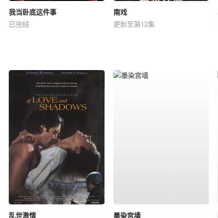
我当卧底这件事
南戏
已完结
更新至第12集
乱世激情
墨染宫墙