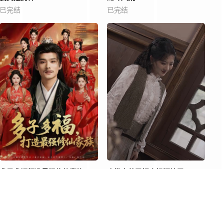
已完结
已完结
多子多福打造最强修仙家族
疯批少帅又把小妈沉塘了
已完结
已完结
求片留言
APP客户端
繁