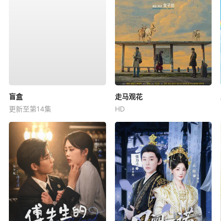
盲盒
走马观花
更新至第14集
HD