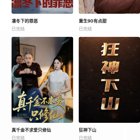
凛冬下的罪恶
重生90有点甜
已完结
已完结
真千金不求爱只修仙
狂神下山
已完结
已完结