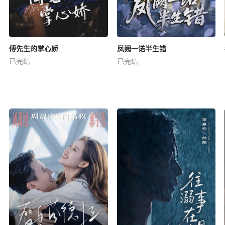
傅先生的掌心娇
凤阙一诺半生错
已完结
已完结