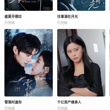
盛夏芬德拉
往事溺在月光
已完结
已完结
雪落时逢你
千亿资产继承人
已完结
已完结