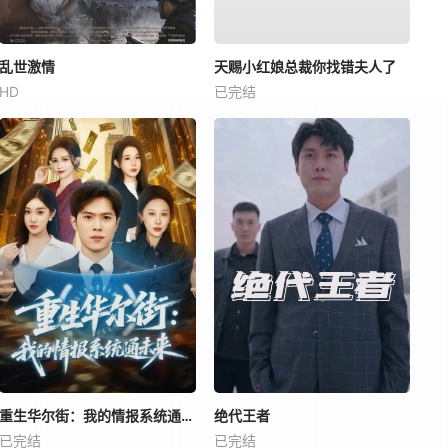
乱世激情
天赐小红娘总裁你找错夫人了
HD
已完结
重生华尔街：我的情报系统通未来
绝代王者
已完结
已完结