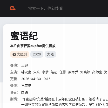
蜜语纪
本片由茶杯狐cupfox提供播放
大陆剧
2026
大陆
导演：
王迎
主演：
钟汉良
朱珠
李梦
经超
任彬
徐海乔
郭晓婷
高卿尘
海
更新：
2026-04-30 19:15
备注：
已完结
语言：
国语
剧情：
许蜜语的“完美”婚姻在十周年纪念日被打破，她看清了自
一切归零的许蜜语从斯威酒店客房保洁做起，纪封则作为斯