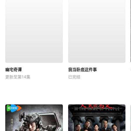
幽宅奇谭
我当卧底这件事
更新至第14集
已完结