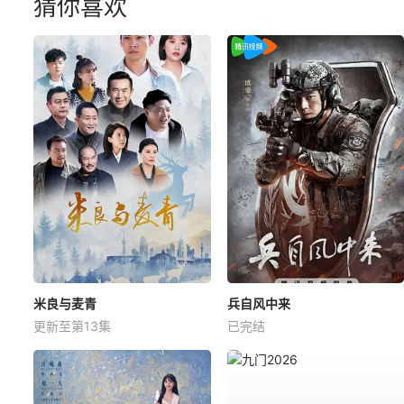
猜你喜欢
米良与麦青
兵自风中来
更新至第13集
已完结