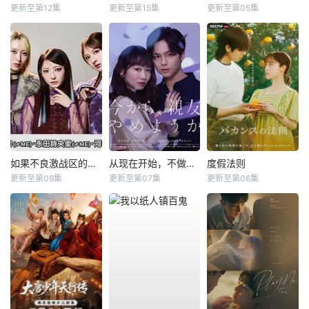
更新至第12集
更新至第15集
更新至第05集
如果不良激战区的四天王转生成了偶像团体？
从现在开始，不做朋友了吧。
度假法则
更新至第09集
更新至第07集
更新至第06集