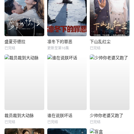
盛夏芬德拉
凛冬下的罪恶
下山乱红尘
已完结
更新至第16集
已完结
裁员裁到大动脉
谁在说朕坏话
少帅你老婆又跑了
已完结
已完结
已完结