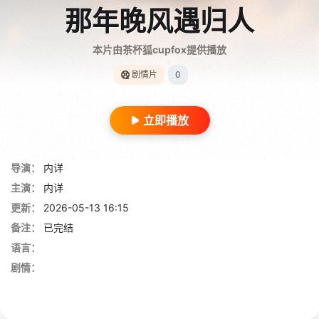
那年晚风遇归人
本片由茶杯狐cupfox提供播放
剧情片
0
立即播放
导演：
内详
主演：
内详
更新：
2026-05-13 16:15
备注：
已完结
语言：
剧情：