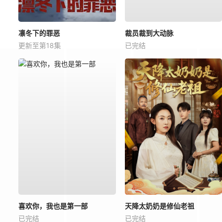
凛冬下的罪恶
裁员裁到大动脉
更新至第18集
已完结
喜欢你，我也是第一部
天降太奶奶是修仙老祖
已完结
已完结