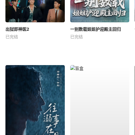
出狱即神医2
一别数载姐姐护迎殿主回归
已完结
已完结