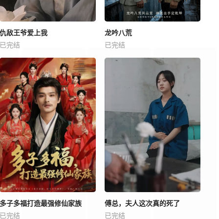
仇敌王爷爱上我
龙吟八荒
已完结
已完结
多子多福打造最强修仙家族
傅总，夫人这次真的死了
已完结
已完结