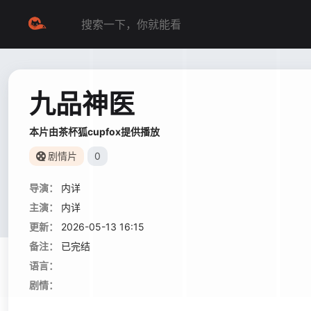
九品神医
本片由茶杯狐cupfox提供播放
剧情片
0
导演：
内详
主演：
内详
更新：
2026-05-13 16:15
备注：
已完结
语言：
剧情：