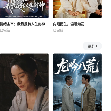
情绪主宰：我靠反转人生封神
向阳而生，温暖如初
已完结
已完结
更多