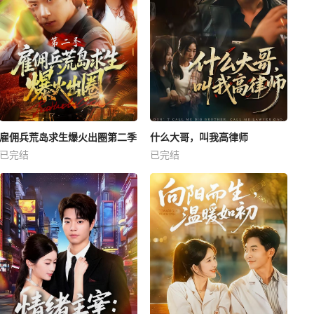
雇佣兵荒岛求生爆火出圈第二季
什么大哥，叫我高律师
已完结
已完结