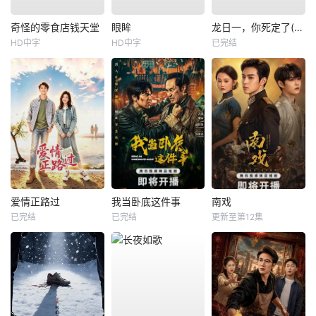
奇怪的零食店钱天堂
眼眸
龙日一，你死定了(短剧)
HD中字
HD中字
已完结
爱情正路过
我当卧底这件事
南戏
已完结
已完结
更新至第12集