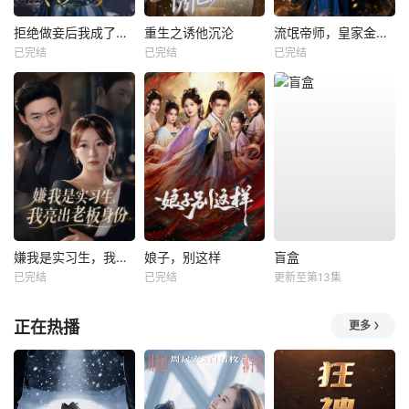
拒绝做妾后我成了太子侧妃
重生之诱他沉沦
流氓帝师，皇家金牌县令
已完结
已完结
已完结
嫌我是实习生，我亮出老板身份
娘子，别这样
盲盒
已完结
已完结
更新至第13集
正在热播
更多