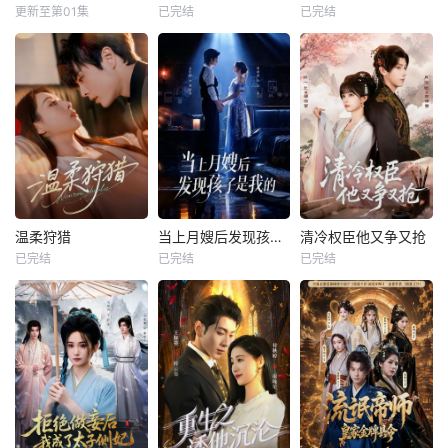
更新至第01集
已完结
已完结
温柔狩猎
当上月嫂后发现孩子是我的
清冷权臣他又争又抢
已完结
已完结
已完结