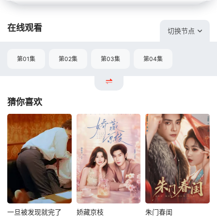
在线观看
切换节点
第01集
第02集
第03集
第04集
猜你喜欢
一旦被发现就完了
娇藏京枝
朱门春闺