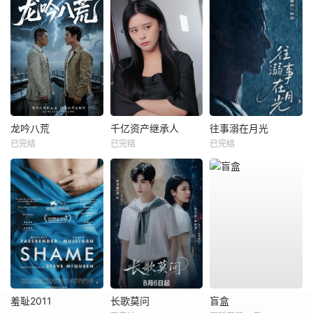
龙吟八荒
千亿资产继承人
往事溺在月光
已完结
已完结
已完结
羞耻2011
长歌莫问
盲盒