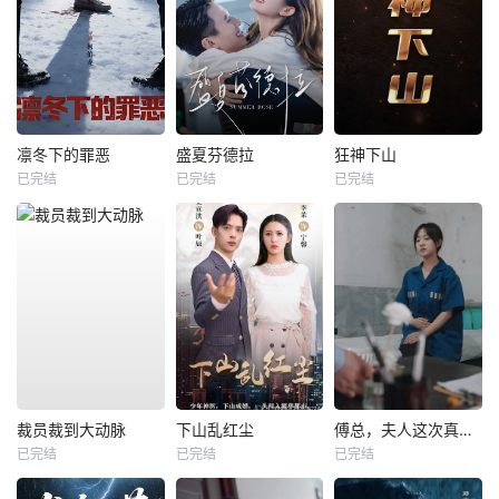
凛冬下的罪恶
盛夏芬德拉
狂神下山
已完结
已完结
已完结
裁员裁到大动脉
下山乱红尘
傅总，夫人这次真的死了
已完结
已完结
已完结