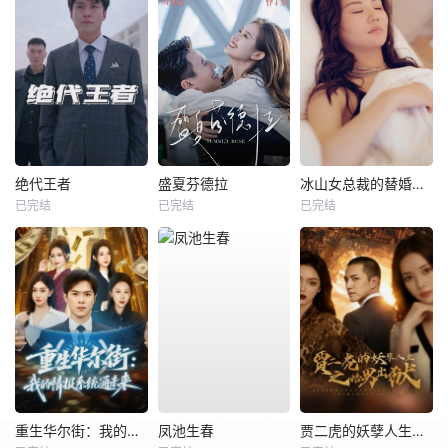
绝代王者
盛夏芬德拉
冰山女总裁的替婚兵王
已完结
已完结
已完结
重生华尔街：我的情报系统通未来
凤池生春
贾二虎的妖孽人生之皓男出狱