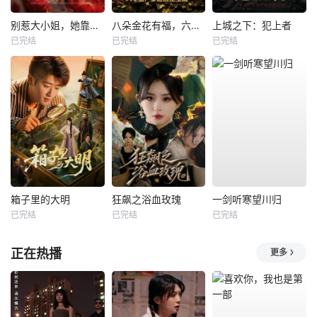
别惹大小姐，她靠山是哮天犬
八朵金花有福，六零猎户爹进山挖宝藏
上城之下：犯上者
已完结
已完结
已完结
箱子里的大明
狂飙之浴血玫瑰
一剑听寒望川归
已完结
已完结
已完结
正在热播
更多