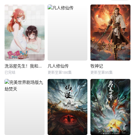
洗浴屋先生！我和那家伙在女浴池！？
凡人修仙传
牧神记
已完结
更新至第186集
更新至第95集