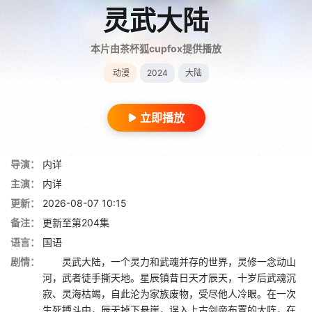
灵武大陆
本片由茶杯狐cupfox提供播放
动漫
2024
大陆
立即播放
导演：
内详
主演：
内详
更新：
2026-08-07 10:15
备注：
更新至第204集
语言：
国语
剧情：
灵武大陆，一个灵力和武魂并存的世界，灵修一念动山
河，武者徒手撕天地。星辰镇昔日天才辰天，十岁后武魂沉
寂、灵海枯竭，自此沦为家族废物，受尽他人冷眼。在一次
生死搏斗中，辰天掉下悬崖，误入上古剑帝布置的大阵，在