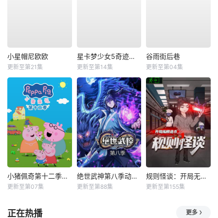
小星帽尼欧欧
星卡梦少女5奇迹绽放
谷雨街后巷
更新至第21集
更新至第14集
更新至第04集
小猪佩奇第十二季国语
绝世武神第八季动态漫
规则怪谈：开局无限诡币动态漫
更新至第07集
更新至第88集
更新至第155集
正在热播
更多