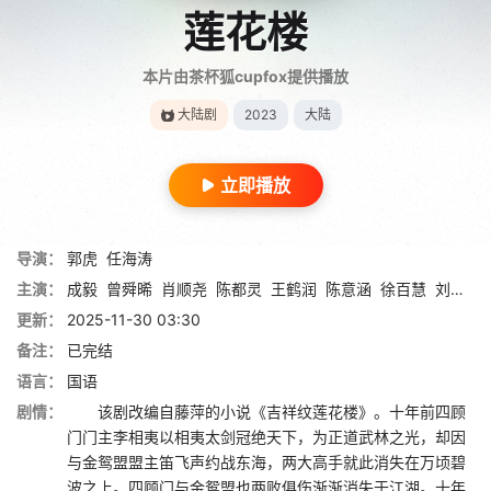
莲花楼
本片由茶杯狐cupfox提供播放
大陆剧
2023
大陆
立即播放
导演：
郭虎
任海涛
主演：
成毅
曾舜晞
肖顺尧
陈都灵
王鹤润
陈意涵
徐百慧
刘梦芮
更新：
2025-11-30 03:30
备注：
已完结
语言：
国语
剧情：
该剧改编自藤萍的小说《吉祥纹莲花楼》。十年前四顾
门门主李相夷以相夷太剑冠绝天下，为正道武林之光，却因
与金鸳盟盟主笛飞声约战东海，两大高手就此消失在万顷碧
波之上。四顾门与金鸳盟也两败俱伤渐渐消失于江湖。十年