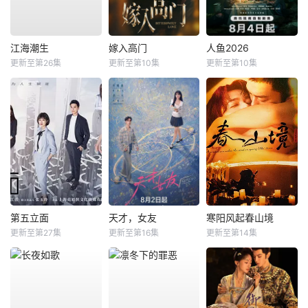
江海潮生
嫁入高门
人鱼2026
更新至第26集
更新至第10集
更新至第10集
第五立面
天才，女友
寒阳风起春山境
更新至第27集
更新至第16集
更新至第14集