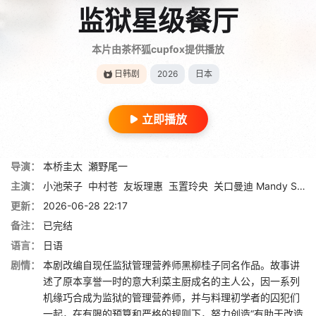
监狱星级餐厅
本片由茶杯狐cupfox提供播放
日韩剧
2026
日本
立即播放
导演：
本桥圭太
瀬野尾一
主演：
小池荣子
中村苍
友坂理惠
玉置玲央
关口曼迪 Mandy Sekiguchi
更新：
2026-06-28 22:17
备注：
已完结
语言：
日语
剧情：
本剧改编自现任监狱管理营养师黑柳桂子同名作品。故事讲
述了原本享誉一时的意大利菜主厨成名的主人公，因一系列
机缘巧合成为监狱的管理营养师，并与料理初学者的囚犯们
一起，在有限的预算和严格的规则下，努力创造“有助于改造